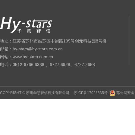
地址：江苏省苏州市姑苏区中街路105号创元科技园8号楼
邮箱：hy-stars@hy-stars.com.cn
网站：www.hy-stars.com.cn
电话：0512-6766 6338 、6727 6928、6727 2658
COPYRIGHT © 苏州华意智信科技有限公司
苏ICP备17028535号
苏公网安备 3