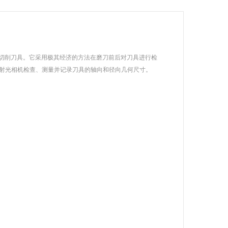
于所有切削刀具。它采用极其经济的方法在磨刀前后对刀具进行检
转式入射光相机检查、测量并记录刀具的轴向和径向几何尺寸。