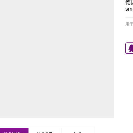
德
sm
用