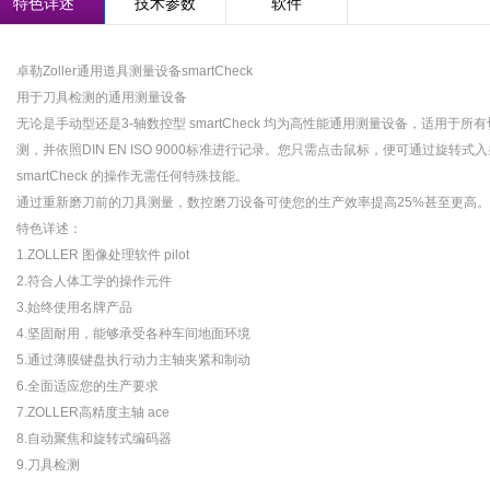
特色详述
技术参数
软件
卓勒Zoller通用道具测量设备smartCheck
用于刀具检测的通用测量设备
无论是手动型还是3-轴数控型 smartCheck 均为高性能通用测量设备，适用
测，并依照DIN EN ISO 9000标准进行记录。您只需点击鼠标，便可通过旋
smartCheck 的操作无需任何特殊技能。
通过重新磨刀前的刀具测量，数控磨刀设备可使您的生产效率提高25%甚至更高。
特色详述：
1.ZOLLER 图像处理软件 pilot
2.符合人体工学的操作元件
3.始终使用名牌产品
4.坚固耐用，能够承受各种车间地面环境
5.通过薄膜键盘执行动力主轴夹紧和制动
6.全面适应您的生产要求
7.ZOLLER高精度主轴 ace
8.自动聚焦和旋转式编码器
9.刀具检测