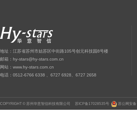
地址：江苏省苏州市姑苏区中街路105号创元科技园8号楼
邮箱：hy-stars@hy-stars.com.cn
网站：www.hy-stars.com.cn
电话：0512-6766 6338 、6727 6928、6727 2658
COPYRIGHT © 苏州华意智信科技有限公司
苏ICP备17028535号
苏公网安备 3